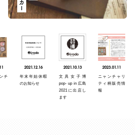
2021.12.16
2021.10.13
2023.01.11
20
年末年始休暇
文具女子博
ニャンチャリ
ir
のお知らせ
pop- up in 広島
ティ柄販売情
ャリ
2021に出店し
報
ます